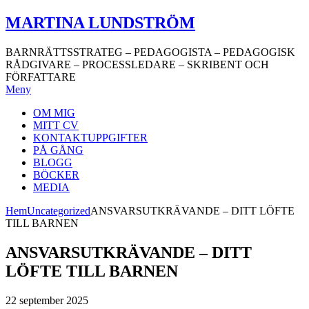
Hoppa
MARTINA LUNDSTRÖM
till
innehåll
BARNRÄTTSSTRATEG – PEDAGOGISTA – PEDAGOGISK
RÅDGIVARE – PROCESSLEDARE – SKRIBENT OCH
FÖRFATTARE
Meny
OM MIG
MITT CV
KONTAKTUPPGIFTER
PÅ GÅNG
BLOGG
BÖCKER
MEDIA
Hem
Uncategorized
ANSVARSUTKRÄVANDE – DITT LÖFTE
TILL BARNEN
ANSVARSUTKRÄVANDE – DITT
LÖFTE TILL BARNEN
22 september 2025