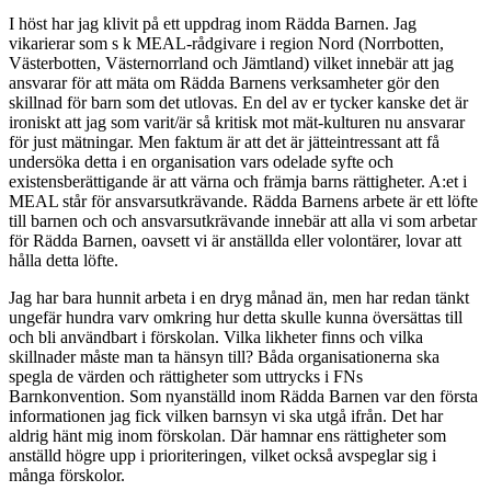
I höst har jag klivit på ett uppdrag inom Rädda Barnen. Jag
vikarierar som s k MEAL-rådgivare i region Nord (Norrbotten,
Västerbotten, Västernorrland och Jämtland) vilket innebär att jag
ansvarar för att mäta om Rädda Barnens verksamheter gör den
skillnad för barn som det utlovas. En del av er tycker kanske det är
ironiskt att jag som varit/är så kritisk mot mät-kulturen nu ansvarar
för just mätningar. Men faktum är att det är jätteintressant att få
undersöka detta i en organisation vars odelade syfte och
existensberättigande är att värna och främja barns rättigheter. A:et i
MEAL står för ansvarsutkrävande. Rädda Barnens arbete är ett löfte
till barnen och och ansvarsutkrävande innebär att alla vi som arbetar
för Rädda Barnen, oavsett vi är anställda eller volontärer, lovar att
hålla detta löfte.
Jag har bara hunnit arbeta i en dryg månad än, men har redan tänkt
ungefär hundra varv omkring hur detta skulle kunna översättas till
och bli användbart i förskolan. Vilka likheter finns och vilka
skillnader måste man ta hänsyn till? Båda organisationerna ska
spegla de värden och rättigheter som uttrycks i FNs
Barnkonvention. Som nyanställd inom Rädda Barnen var den första
informationen jag fick vilken barnsyn vi ska utgå ifrån. Det har
aldrig hänt mig inom förskolan. Där hamnar ens rättigheter som
anställd högre upp i prioriteringen, vilket också avspeglar sig i
många förskolor.