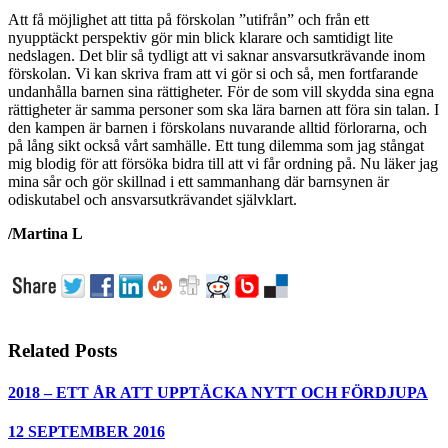
Att få möjlighet att titta på förskolan ”utifrån” och från ett
nyupptäckt perspektiv gör min blick klarare och samtidigt lite
nedslagen. Det blir så tydligt att vi saknar ansvarsutkrävande inom
förskolan. Vi kan skriva fram att vi gör si och så, men fortfarande
undanhålla barnen sina rättigheter. För de som vill skydda sina egna
rättigheter är samma personer som ska lära barnen att föra sin talan. I
den kampen är barnen i förskolans nuvarande alltid förlorarna, och
på lång sikt också vårt samhälle. Ett tung dilemma som jag stångat
mig blodig för att försöka bidra till att vi får ordning på. Nu läker jag
mina sår och gör skillnad i ett sammanhang där barnsynen är
odiskutabel och ansvarsutkrävandet självklart.
/Martina L
Related Posts
2018 – ETT ÅR ATT UPPTÄCKA NYTT OCH FÖRDJUPA
12 SEPTEMBER 2016