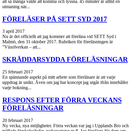
att så många valde att komma och lyssna. 45 minuter är alltid en
utmaning när...
FÖRELÄSER PÅ SETT SYD 2017
3 april 2017
Nu är det officiellt att jag kommer att föreläsa vid SETT Syd i
Malmö, den 31 oktober 2017. Rubriken för föreläsningen är
”Växelverkan – att...
SKRÄDDARSYDDA FÖRELÄSNINGAR
25 februari 2017
En spännande aspekt på mitt arbete som föreläsare är att varje
uppdrag är unikt. Även om jag har koncept jag utgår ifrån innehåller
varje bokning...
RESPONS EFTER FÖRRA VECKANS
FÖRELÄSNINGAR
20 februari 2017
Ny vecka, nya möjligheter. Förra veckan var jag i Upplands Bro och
träffade förskolechefer, pedagogistor m fl. Jag föreläste för dem om