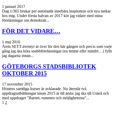
1 januari 2017
Dag 1/365 brukar per automatik innebära inspiration och nya tankar
hos mig. Under första halvan av 2017 kör jag vidare med mina
föreläsningar om demokrati...
FÖR DET VIDARE…
1 maj 2016
Årets SETT-äventyr är över för den här gången och precis som varje
gång jag ska köra snabbföreläsningar (en timme eller mindre…) fylls
jag dagarna innan...
GÖTEBORGS STADSBIBLIOTEK
OKTOBER 2015
17 november 2015
Höstens samtliga kurser är avklarade. Nu återstår två
uppdragsutbildningar innan 2015 är till ända; jag ska till Umeå och
med uppdraget ”Barnet, rummen och möjligheterna”...
Inläggsnavigering
1
2