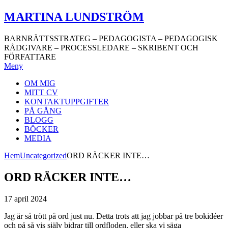
Hoppa
MARTINA LUNDSTRÖM
till
innehåll
BARNRÄTTSSTRATEG – PEDAGOGISTA – PEDAGOGISK
RÅDGIVARE – PROCESSLEDARE – SKRIBENT OCH
FÖRFATTARE
Meny
OM MIG
MITT CV
KONTAKTUPPGIFTER
PÅ GÅNG
BLOGG
BÖCKER
MEDIA
Hem
Uncategorized
ORD RÄCKER INTE…
ORD RÄCKER INTE…
17 april 2024
Jag är så trött på ord just nu. Detta trots att jag jobbar på tre bokidéer
och på så vis själv bidrar till ordfloden, eller ska vi säga