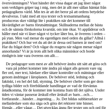
översvämningen? Visst händer det vissa dagar att jag läser något
som verkligen griper tag i mig, men det är allt mer sällan hämtat från
pedagogikens värld. Min tes är att det beror på att ordens betydelse
devalveras. I takt med att nya texter och textsammanhang
produceras sker väldigt lite i praktiken när det kommer till
likvärdighet av barns förutsättningar. Skillnaderna mellan de bästa
och de sämsta förskolorna kvarstår, om inte ökar. Vi applåderar och
håller med när vi läser något vi tycker låter bra, är överens i orden –
på ytan. Men vad menar du egentligen med orden du gillar? Alltså i
praktiken? Och hur vet du att det är dessa ord barnen är med om?
Har du frågat dem? Och vågar du reagera när någon menar något
annorlunda? Vi är ju trots allt helt olika människor och borde
rimligtvis inte vara överens om allt…
De pedagoger som mest av allt behöver ändra sitt sätt att göra och
vara på jobbet kommer inte ändra på något alls genom vare sig
fler ord, mer text, hårdare eller tätare kontroller och mätningar eller
genom ändringar i läroplanen. De behöver stöd, ledning och
faktiskt, i en hel del fall, styrning. De behöver chefer som ger dem
tydliga bilder och förebildande handlingar av vad de förväntas
åstadkomma, för de kommer inte komma fram till det själva. Under
tiden vi väntar passerar årskull efter årskull av barn…och…
fortfarande…händer…ingenting… Jo. Det bildas subhierarkier av
mellanledare som ska säga och göra det rektorer inte hinner,
förmår…eller vågar… Det utvecklas ännu fler texter om och ord för