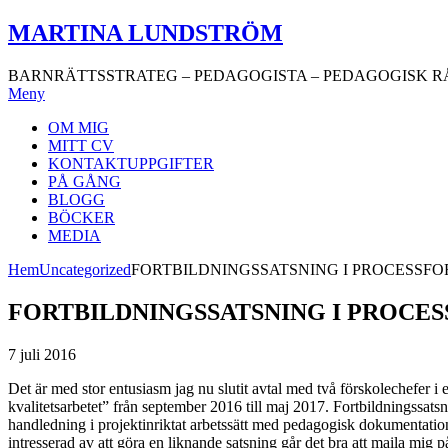
Hoppa
MARTINA LUNDSTRÖM
till
innehåll
BARNRÄTTSSTRATEG – PEDAGOGISTA – PEDAGOGISK R
Meny
OM MIG
MITT CV
KONTAKTUPPGIFTER
PÅ GÅNG
BLOGG
BÖCKER
MEDIA
Hem
Uncategorized
FORTBILDNINGSSATSNING I PROCESSF
FORTBILDNINGSSATSNING I PROCE
7 juli 2016
Det är med stor entusiasm jag nu slutit avtal med två förskolechefer
kvalitetsarbetet” från september 2016 till maj 2017. Fortbildningssat
handledning i projektinriktat arbetssätt med pedagogisk dokumentatio
intresserad av att göra en liknande satsning går det bra att maila mig