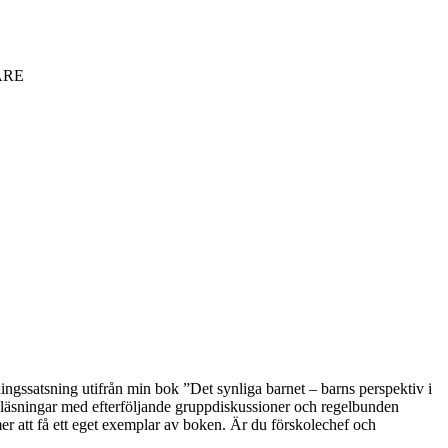
ARE
ngssatsning utifrån min bok ”Det synliga barnet – barns perspektiv i
reläsningar med efterföljande gruppdiskussioner och regelbunden
r att få ett eget exemplar av boken. Är du förskolechef och