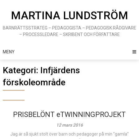
Hoppa
till
MARTINA LUNDSTRÖM
innehåll
BARNRÄTTSSTRATEG – PEDAGOGISTA – PEDAGOGISK RÅDGIVARE
– PROCESSLEDARE – SKRIBENT OCH FÖRFATTARE
MENY
Kategori:
Infjärdens
förskoleområde
PRISBELÖNT eTWINNINGPROJEKT
12 mars 2016
Jag är så sjukt stolt över barn och pedagoger på min ”gamla”