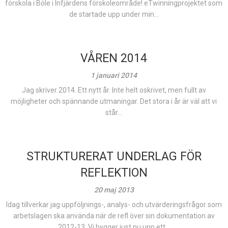
förskola i Böle i Infjärdens förskoleområde! eTwinningprojektet som
de startade upp under min...
VÅREN 2014
1 januari 2014
Jag skriver 2014. Ett nytt år. Inte helt oskrivet, men fullt av
möjligheter och spännande utmaningar. Det stora i år är väl att vi
står...
STRUKTURERAT UNDERLAG FÖR
REFLEKTION
20 maj 2013
Idag tillverkar jag uppföljnings-, analys- och utvärderingsfrågor som
arbetslagen ska använda när de refl över sin dokumentation av
2012-13. Vi bygger just nu upp ett...