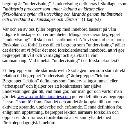
begrepp är ”undervisning”. Undervisning definieras i Skollagen som
”målstyrda processer som under ledning av lärare eller
förskollärare syftar till utveckling och lärande genom inhämtande
och utveckland av kunskaper och värden”
(1 kap §3)
Var och en av oss fyller begrepp med innebörd baserat på våra
tidigare kunskaper och erfarenheter. Många associerar begreppet
”undervisning” till skola och skolkontext. När vi som arbetar inom
förskolan ska förhålla oss till ett begrepp som ”undervisning” gäller
det därför att vi fyller det med förskolerelaterad innebörd, att vi gör
begreppet till vårt och vardagligt och självklart i vårt
sammanhang. Vad innebär ”undervisning” i en förskolekontext?
Ett begrepp som inte står inskrivet i Skollagen men som står i direkt
relation till begreppet ”undervisning” är begreppet ”lektion”.
Begreppet ”lektion” definieras som ”undervisningstimme” eller
”arbetspass” och hjälper oss att konkretisera hur själva
undervisningen går till, vad man gör, hur man gör och varför man
gör det.
www.oxforddictionaries.com
ger en definition av begreppet
”lesson” som för fram lärandet och att det är kopplat till barnens
aktivitet; görande, upplevelse och erfarande. Denna definition för,
enligt min uppfattning, begreppet lektion närmare förskolan och
öppnar en dörr för oss i förskolan så att vi kan fylla det med
förskolepedagogisk innebörd.