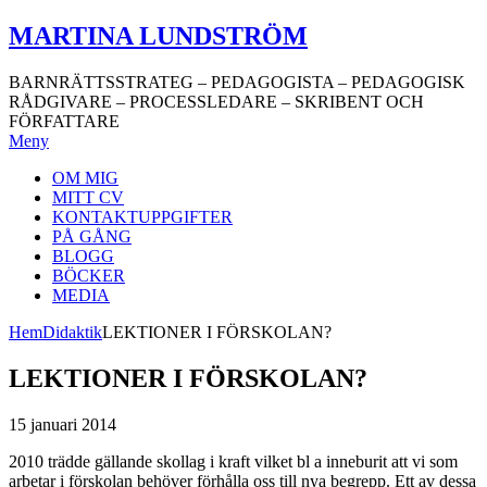
Hoppa
MARTINA LUNDSTRÖM
till
innehåll
BARNRÄTTSSTRATEG – PEDAGOGISTA – PEDAGOGISK
RÅDGIVARE – PROCESSLEDARE – SKRIBENT OCH
FÖRFATTARE
Meny
OM MIG
MITT CV
KONTAKTUPPGIFTER
PÅ GÅNG
BLOGG
BÖCKER
MEDIA
Hem
Didaktik
LEKTIONER I FÖRSKOLAN?
LEKTIONER I FÖRSKOLAN?
15 januari 2014
2010 trädde gällande skollag i kraft vilket bl a inneburit att vi som
arbetar i förskolan behöver förhålla oss till nya begrepp. Ett av dessa