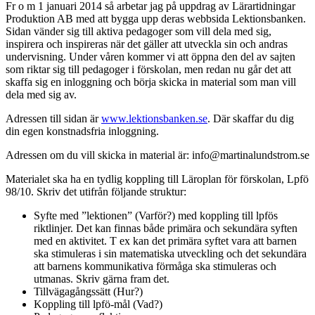
Fr o m 1 januari 2014 så arbetar jag på uppdrag av Lärartidningar
Produktion AB med att bygga upp deras webbsida Lektionsbanken.
Sidan vänder sig till aktiva pedagoger som vill dela med sig,
inspirera och inspireras när det gäller att utveckla sin och andras
undervisning. Under våren kommer vi att öppna den del av sajten
som riktar sig till pedagoger i förskolan, men redan nu går det att
skaffa sig en inloggning och börja skicka in material som man vill
dela med sig av.
Adressen till sidan är
www.lektionsbanken.se
. Där skaffar du dig
din egen konstnadsfria inloggning.
Adressen om du vill skicka in material är: info@martinalundstrom.se
Materialet ska ha en tydlig koppling till Läroplan för förskolan, Lpfö
98/10. Skriv det utifrån följande struktur:
Syfte med ”lektionen” (Varför?) med koppling till lpfös
riktlinjer. Det kan finnas både primära och sekundära syften
med en aktivitet. T ex kan det primära syftet vara att barnen
ska stimuleras i sin matematiska utveckling och det sekundära
att barnens kommunikativa förmåga ska stimuleras och
utmanas. Skriv gärna fram det.
Tillvägagångssätt (Hur?)
Koppling till lpfö-mål (Vad?)